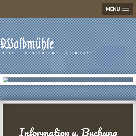
MENU
Waldmühle
Hotel - Restaurant - Turmcafé
01
01 /
Kontakt
Information u. Buchung